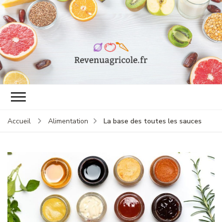
revenuagricole.f
Blog agriculture et
gastronomie
La base des toutes les sauces
Accueil
Alimentation