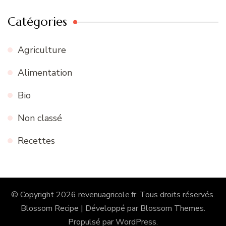
Catégories
Agriculture
Alimentation
Bio
Non classé
Recettes
© Copyright 2026
revenuagricole.fr
. Tous droits réservés.
Blossom Recipe | Développé par
Blossom Themes
.
Propulsé par
WordPress
.